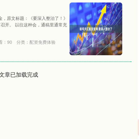
老金，原文标题：《要深入整治了！》
北京召开。 以往这种会，通稿里通常充
看：
90
分类：
配资免费体验
文章已加载完成