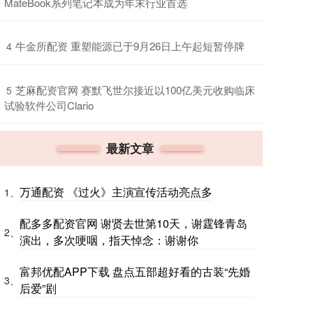
MateBook系列笔记本成为年末行业首选
​牛金所配资 重塑能源已于9月26日上午起短暂停牌
4
​芝麻配资官网 赛默飞世尔接近以100亿美元收购临床
5
试验软件公司Clario
最新文章
万通配资 《过火》主演宣传活动亮点多
1、
配多多配资官网 谢贤去世第10天，谢霆锋青岛
2、
演出，多次哽咽，指天悼念：谢谢你
富邦优配APP下载 盘点五部超好看的古装“先婚
3、
后爱”剧