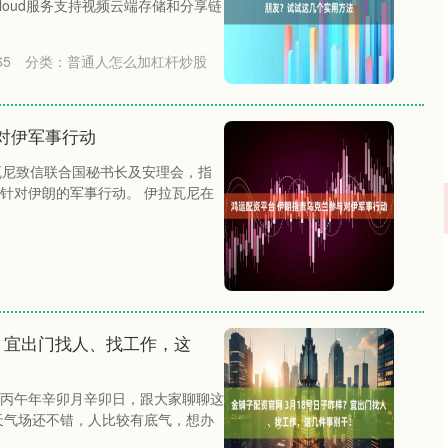
iCloud服务支持视频云端存储和分享链
65
分类：
普通人怎么加杠杆炒股
对伊军事行动
瓦尼致信联合国秘书长及安理会，指
针对伊朗的军事行动。 伊拉瓦尼在
样？宜出门找人、找工作，这
十，丙午年辛卯月辛卯日，跟大家聊聊这
天气场还不错，人比较有底气，想办