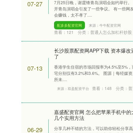
07-27
7月25日晚，谢霆锋青岛演唱会如约举行。
开青岛演唱会引发了一些争议。 有一些网
会赚钱，太不孝了....
配多多配资官网
来源：牛牛配资官网
查看：
121
分类：
普通人怎么加杠杆炒股
长沙股票配资网APP下载 资本爆
了
07-13
香港学生住宿的市场回报率为4.5%至5%，
宅分别仅有3.2%和3.6%。 图源｜每经
所未....
查看：
148
分类：
普
来源：双盈配资平台
嘉盛配资官网 怎么把苹果手机中的
几个实用方法
深证成指
14335.77
.47
0.52%
225.65
1
06-29
分享几种不错的方法，可以助你轻松分享高