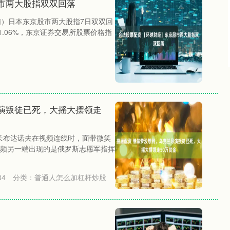
市两大股指双双回落
萌）日本东京股市两大股指7日双双回
1.06%，东京证券交易所股票价格指
演叛徒已死，大摇大摆领走
局长布达诺夫在视频连线时，面带微笑
频另一端出现的是俄罗斯志愿军指挥
34
分类：
普通人怎么加杠杆炒股