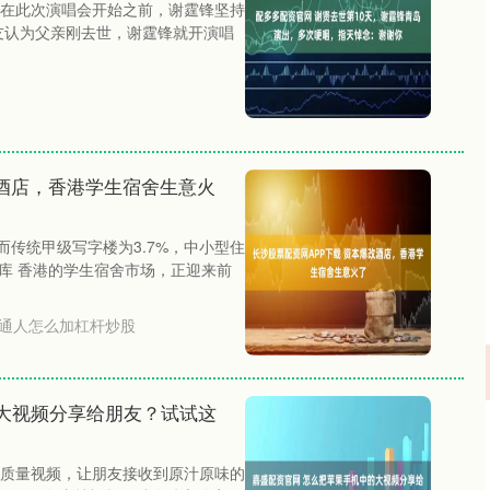
 在此次演唱会开始之前，谢霆锋坚持
友认为父亲刚去世，谢霆锋就开演唱
改酒店，香港学生宿舍生意火
而传统甲级写字楼为3.7%，中小型住
媒资库 香港的学生宿舍市场，正迎来前
通人怎么加杠杆炒股
大视频分享给朋友？试试这
沪深300
4694.94
.60%
43.63
0.94%
质量视频，让朋友接收到原汁原味的