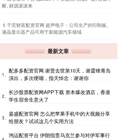
断, 财源滚滚来
​千宏财富配资官网 超声电子：公司生产的印制板、
5
液晶显示器产品可用于新能源汽车领域
最新文章
配多多配资官网 谢贤去世第10天，谢霆锋青岛
1、
演出，多次哽咽，指天悼念：谢谢你
长沙股票配资网APP下载 资本爆改酒店，香港
2、
学生宿舍生意火了
嘉盛配资官网 怎么把苹果手机中的大视频分享
3、
给朋友？试试这几个实用方法
鸿运配资平台 伊朗指责乌克兰参与对伊军事行
4、