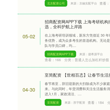
查看：
北京配资公司
来源：京融实配平台
招商配资网APP下载 上海考研机
选，全科护航上岸路
05-02
在上海考研培训领域，新东方凭借近 30 
务优势，成为众多考生的首选机构。无论是
队与学员口碑，均....
招商配资网APP下载
来源：捷希源平台
查看：
166
分类：
普通人怎么加杠杆炒股
至简配资 【世相百态】让春节生活
春节将至，辞旧迎新的大扫除成为不少家庭
04-30
来。与此同时，年货消费和关注生活服务消
进入1月，家政清洁、....
查看：
184
至简配资
来源：胜宇配资