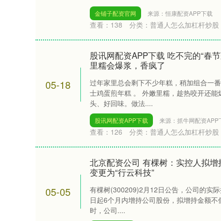
金铺子配资官网
来源：恒康配资APP下载
查看：
138
分类：
普通人怎么加杠杆炒股
股讯网配资APP下载 吃不完的“春
里糯会爆浆，香疯了
05-18
过年家里总会剩下不少年糕，稍加组合一番
士鸡蛋煎年糕 。 外嫩里糯，趁热咬开还
头、好回味。做法....
股讯网配资APP下载
来源：抓牛网配资APP
查看：
126
分类：
普通人怎么加杠杆炒股
北京配资公司 有棵树：实控人拟增
变更为“行云科技”
05-05
有棵树(300209)2月12日公告，公司
日起6个月内增持公司股份，拟增持金额不低
时，公司....