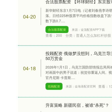
合法股票配资 【环球财经】东京股
新华财经东京1月7日电（记者刘春燕李诗
04-20
落。日经225种股票平均价格指数收盘下跌
数下跌0.7....
合法股票配资
来源：金顶配资APP下载
查看：
200
分类：
普通人怎么加杠杆炒股
投顾配资 俄做梦没想到，乌克兰导
50万赏金
04-18
2026年1月1日，乌克兰国防部情报总局
对画面中的男子说道：祝贺你重返人间。视
官丹尼斯·卡普斯....
查看：
1
投顾配资
来源：金海港配资官网
升富策略 新疆民宿，被谁“杀死”？