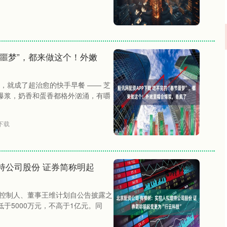
节噩梦”，都来做这个！外嫩
，就成了超治愈的快手早餐 —— 芝
能爆浆，奶香和蛋香都格外汹涌，有嚼
下载
持公司股份 证券简称明起
的实际控制人、董事王维计划自公告披露之
于5000万元，不高于1亿元。同