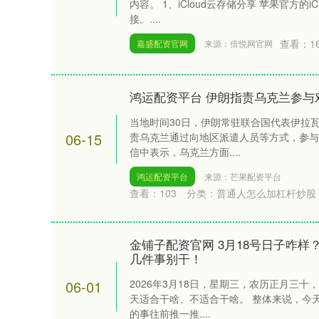
内容。 1、iCloud云存储分享 苹果官方的
接。....
查看：
1
嘉盛配资官网
来源：倍悦网官网
鸿运配资平台 伊朗指责乌克兰参与
当地时间30日，伊朗常驻联合国代表伊拉
06-15
责乌克兰通过向地区派遣人员等方式，参与
信中表示，乌克兰方面....
鸿运配资平台
来源：芒果配资平台
查看：
103
分类：
普通人怎么加杠杆炒股
金铺子配资官网 3月18号日子咋
几件事别干！
06-01
2026年3月18日，星期三，农历正月三
天适合干啥、不适合干啥。 整体来说，今
的事往前推一推....