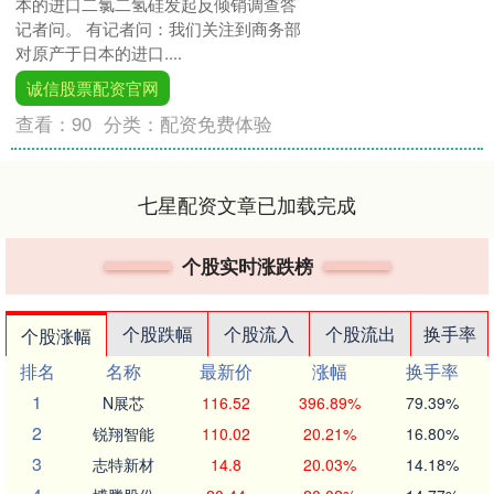
本的进口二氯二氢硅发起反倾销调查答
记者问。 有记者问：我们关注到商务部
对原产于日本的进口....
诚信股票配资官网
查看：
90
分类：
配资免费体验
七星配资文章已加载完成
个股实时涨跌榜
个股跌幅
个股流入
个股流出
换手率
个股涨幅
排名
名称
最新价
涨幅
换手率
1
N展芯
116.52
396.89%
79.39%
2
锐翔智能
110.02
20.21%
16.80%
3
志特新材
14.8
20.03%
14.18%