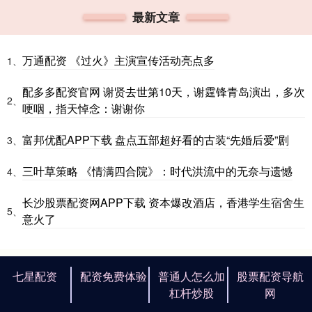
最新文章
万通配资 《过火》主演宣传活动亮点多
1、
配多多配资官网 谢贤去世第10天，谢霆锋青岛演出，多次
2、
哽咽，指天悼念：谢谢你
富邦优配APP下载 盘点五部超好看的古装“先婚后爱”剧
3、
三叶草策略 《情满四合院》：时代洪流中的无奈与遗憾
4、
长沙股票配资网APP下载 资本爆改酒店，香港学生宿舍生
5、
意火了
七星配资
配资免费体验
普通人怎么加
股票配资导航
杠杆炒股
网