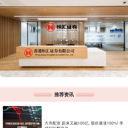
推荐资讯
方舟配资 蔚来又融100亿, 股价暴涨100%! 李
斌打响翻身仗