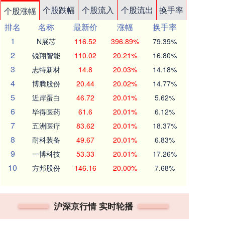
个股跌幅
个股流入
个股流出
换手率
个股涨幅
排名
名称
最新价
涨幅
换手率
1
N展芯
116.52
396.89%
79.39%
2
锐翔智能
110.02
20.21%
16.80%
3
志特新材
14.8
20.03%
14.18%
4
博腾股份
20.44
20.02%
14.77%
5
近岸蛋白
46.72
20.01%
5.62%
6
毕得医药
61.6
20.01%
6.12%
7
五洲医疗
83.62
20.01%
18.37%
8
耐科装备
49.67
20.01%
6.83%
9
一博科技
53.33
20.01%
17.26%
10
方邦股份
146.16
20.00%
7.68%
沪深京行情 实时轮播