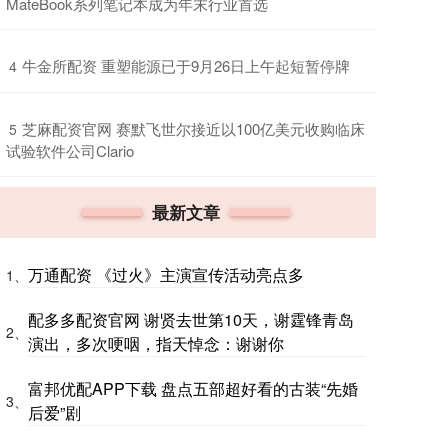
MateBook系列笔记本成为年末行业首选
​牛金所配资 重塑能源已于9月26日上午起短暂停牌
4
​芝麻配资官网 赛默飞世尔接近以100亿美元收购临床
5
试验软件公司Clario
最新文章
万通配资 《过火》主演宣传活动亮点多
1、
配多多配资官网 谢贤去世第10天，谢霆锋青岛
2、
演出，多次哽咽，指天悼念：谢谢你
富邦优配APP下载 盘点五部超好看的古装“先婚
3、
后爱”剧