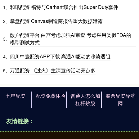
和讯配资 福特与Carhartt联合推出Super Duty套件
1、
掌盘配资 Canvas制造商报告重大数据泄露
2、
散户配资平台 白宫考虑加强AI审查 考虑采用类似FDA的
3、
模型测试方式
四川中壹配资APP下载 高通AI驱动的涨势遇阻
4、
万通配资 《过火》主演宣传活动亮点多
5、
七星配资
配资免费体验
普通人怎么加
股票配资导航
杠杆炒股
网
友情链接：