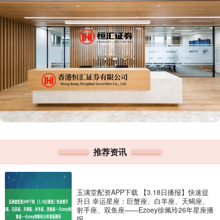
推荐资讯
玉满堂配资APP下载 【3.18日播报】快速提
升日 幸运星座：巨蟹座、白羊座、天蝎座、
射手座、双鱼座——Ezoey徐佩玲26年星座播
报