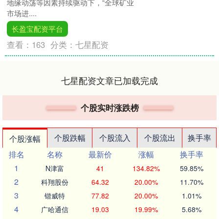
地缘动荡等因素持续驱动下，“全球矿业
市场进....
长盈宝配资平台
查看：
163
分类：
七星配资
七星配资文章已加载完成
个股实时涨跌榜
个股跌幅
个股流入
个股流出
换手率
个股涨幅
排名
名称
最新价
涨幅
换手率
1
N津富
41
134.82%
59.85%
2
科翔股份
64.32
20.00%
11.70%
3
锴威特
77.82
20.00%
1.01%
4
广哈通信
19.03
19.99%
5.68%