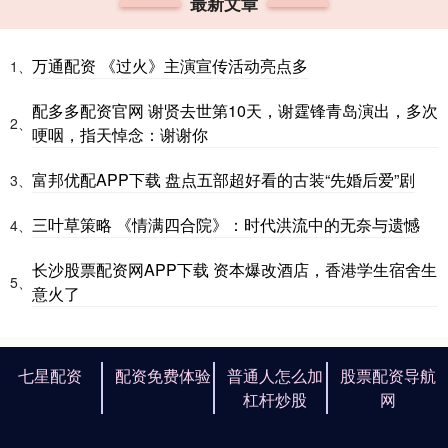
最新文章
万通配资 《过火》主演宣传活动亮点多
1、
配多多配资官网 谢贤去世第10天，谢霆锋青岛演出，多次
2、
哽咽，指天悼念：谢谢你
富邦优配APP下载 盘点五部超好看的古装“先婚后爱”剧
3、
三叶草策略 《情满四合院》：时代洪流中的无奈与遗憾
4、
长沙股票配资网APP下载 资本爆改酒店，香港学生宿舍生
5、
意火了
七星配资
配资免费体验
普通人怎么加
股票配资导航
杠杆炒股
网