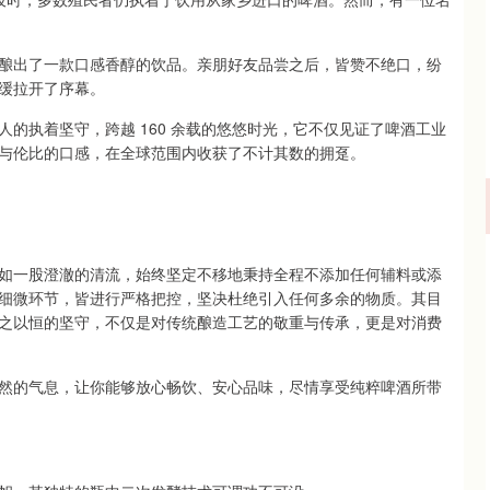
酿出了一款口感香醇的饮品。亲朋好友品尝之后，皆赞不绝口，纷
缓拉开了序幕。
的执着坚守，跨越 160 余载的悠悠时光，它不仅见证了啤酒工业
与伦比的口感，在全球范围内收获了不计其数的拥趸。
如一股澄澈的清流，始终坚定不移地秉持全程不添加任何辅料或添
细微环节，皆进行严格把控，坚决杜绝引入任何多余的物质。其目
之以恒的坚守，不仅是对传统酿造工艺的敬重与传承，更是对消费
然的气息，让你能够放心畅饮、安心品味，尽情享受纯粹啤酒所带