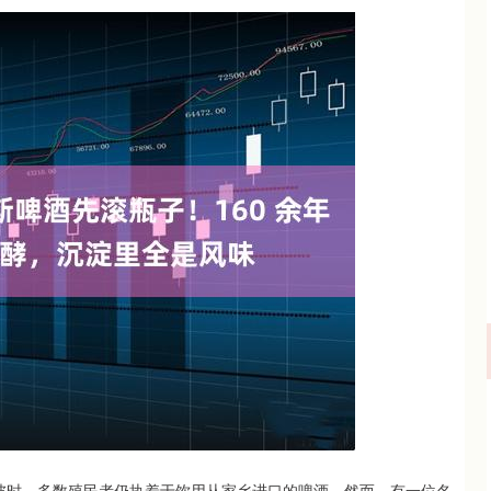
沪深300
4694.44
.42%
43.13
0.93%
，彼时，多数殖民者仍执着于饮用从家乡进口的啤酒。然而，有一位名