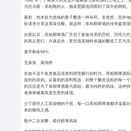
为托马斯・库柏斯的人，独具慧眼地洞察到了其中的商机。
最初，他本欲为患病的妻子酿造一种补药。未曾想，意外地
纷请求分享这美味佳酿。就这样，库柏斯啤酒的传奇篇章缓
自那以后，库柏斯啤酒厂开启了家族传承的历程。历经六代人
的风云变幻、兴衰起伏，更凭借其独特卓越的酿造工艺与无
展开剩余56%
无添加，真纯粹
在如今这个各类食品添加剂肆意横行的时代，库柏斯啤酒宛
加剂的原则。从最初的原料甄选，到整个酿造流程的每一个
的仅仅是为了保留啤酒最为原始、最为纯粹的风味。这种持
者身体健康高度负责的体现。
少了那些人工添加物的干扰，每一口库柏斯啤酒都洋溢着自
来的愉悦之感。
瓶中二次发酵，锁住醇厚风味