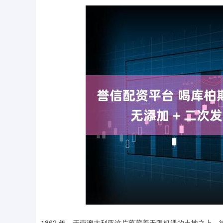
深证成指
14311.01
.68
1.02%
200.89
1
1862 年，于南澳大利亚这片蕴藏着无限机遇的土地之上