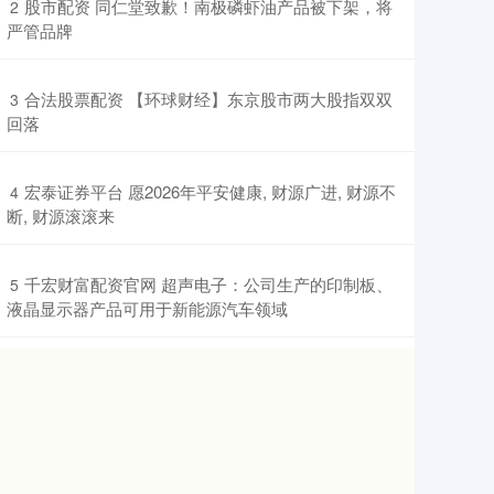
​股市配资 同仁堂致歉！南极磷虾油产品被下架，将
2
严管品牌
​合法股票配资 【环球财经】东京股市两大股指双双
3
回落
​宏泰证券平台 愿2026年平安健康, 财源广进, 财源不
4
断, 财源滚滚来
​千宏财富配资官网 超声电子：公司生产的印制板、
5
液晶显示器产品可用于新能源汽车领域