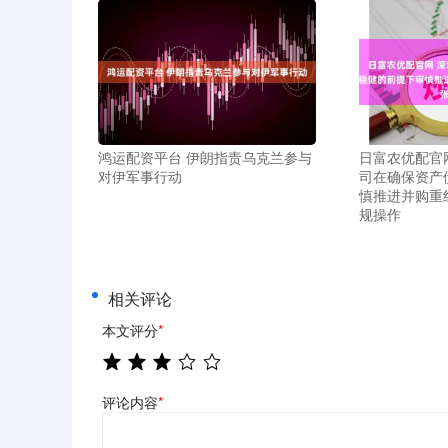
鸿运配资平台 伊朗指责乌克兰参与
日富农优配官
对伊军事行动
司在确保资产
慎推进并购重
规操作
相关评论
本文评分
*
评论内容
*