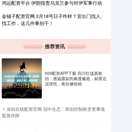
鸿运配资平台 伊朗指责乌克兰参与对伊军事行动
金铺子配资官网 3月18号日子咋样？宜出门找人、
找工作，这几件事别干！
推荐资讯
009配资APP下载 四川红毯真敢
拍：唐嫣露副乳略显尴尬，郝蕾近
况堪忧，蒋欣够惊艳
​深圳在线配资官网 冠中生态：筹划控制权变更事项
1
股票停牌