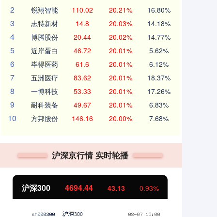
2
锐翔智能
110.02
20.21%
16.80%
3
志特新材
14.8
20.03%
14.18%
4
博腾股份
20.44
20.02%
14.77%
5
近岸蛋白
46.72
20.01%
5.62%
6
毕得医药
61.6
20.01%
6.12%
7
五洲医疗
83.62
20.01%
18.37%
8
一博科技
53.33
20.01%
17.26%
9
耐科装备
49.67
20.01%
6.83%
10
方邦股份
146.16
20.00%
7.68%
沪深京行情 实时轮播
北证50
1134.24
创
11.37
1.01%