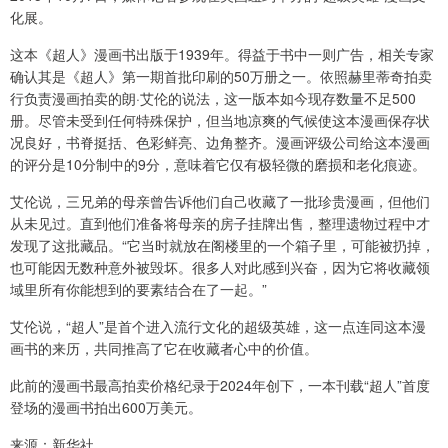
化展。
这本《超人》漫画书出版于1939年。得益于书中一则广告，相关专家
确认其是《超人》第一期首批印刷的50万册之一。依照赫里蒂奇拍卖
行负责漫画拍卖的朗·艾伦的说法，这一版本如今现存数量不足500
册。尽管未受到任何特殊保护，但当地凉爽的气候使这本漫画保存状
况良好，书脊挺括、色彩鲜亮、边角整齐。漫画评级公司给这本漫画
的评分是10分制中的9分，意味着它仅有极轻微的磨损和老化痕迹。
艾伦说，三兄弟的母亲曾告诉他们自己收藏了一批珍贵漫画，但他们
从未见过。直到他们准备将母亲的房子挂牌出售，整理遗物过程中才
发现了这批藏品。“它当时就放在阁楼里的一个箱子里，可能被扔掉，
也可能因无数种意外被毁坏。很多人对此感到兴奋，因为它将收藏领
域里所有你能想到的要素结合在了一起。”
艾伦说，“超人”是首个进入流行文化的超级英雄，这一点连同这本漫
画书的来历，共同推高了它在收藏者心中的价值。
此前的漫画书最高拍卖价格纪录于2024年创下，一本刊载“超人”首度
登场的漫画书拍出600万美元。
来源：新华社