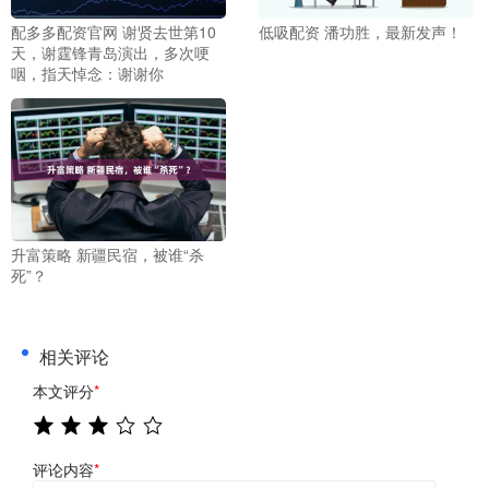
配多多配资官网 谢贤去世第10
低吸配资 潘功胜，最新发声！
天，谢霆锋青岛演出，多次哽
咽，指天悼念：谢谢你
升富策略 新疆民宿，被谁“杀
死”？
相关评论
本文评分
*
评论内容
*