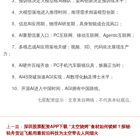
3、预训练决定大模型格局梯队，架构创新决定预训练水平；
4、大模型落地进入推理时间，推理需求倒逼模型创新；
5、信息AI应用期，物理AI研发期，具身智能成合流风口；
6、AI重塑流量入口：PC互联网、移动互联网、Agentic互联网；
7、多模态成AI应用落地关键：视频、3D、代码依次展现生产
力；
8、AI硬件百端齐放：PC手机汽车眼镜玩具，焕脑正当时；
9、AI4S突破加速AGI实现，AI数理化触及博士水平；
10、开源AI进入中国时间，AGI拥有中国路线。
七星配资提示：文章来自网络，不代表本站观点。
上一篇：
深圳股票配资APP下载 “太空烧烤”食材如何锁鲜？探秘·
轻舟货运飞船用最前沿科技为太空带去人间烟火