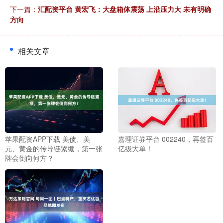
下一篇：
汇配资平台 黄宏飞：大盘箱体震荡 上沿压力大 未有明确
方向
相关文章
苹果配资APP下载 美债、美
嘉理证券平台 002240，再签百
元、黄金的传导链紧绷，第一张
亿级大单！
牌会倒向何方？