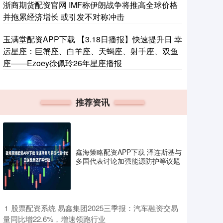
浙商期货配资官网 IMF称伊朗战争将推高全球价格
并拖累经济增长 或引发不对称冲击
玉满堂配资APP下载 【3.18日播报】快速提升日 幸
运星座：巨蟹座、白羊座、天蝎座、射手座、双鱼
座——Ezoey徐佩玲26年星座播报
推荐资讯
鑫海策略配资APP下载 泽连斯基与
多国代表讨论加强能源防护等议题
​股票配资系统 易鑫集团2025三季报：汽车融资交易
1
量同比增22.6%，增速领跑行业