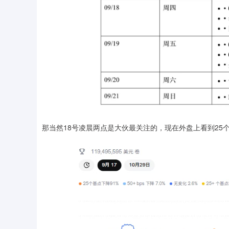
那当然18号凌晨两点是大伙最关注的，现在外盘上看到25