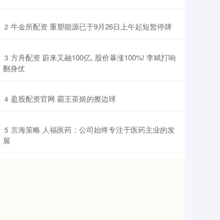
​牛金所配资 重塑能源已于9月26日上午起短暂停牌
2
​方舟配资 蔚来又融100亿, 股价暴涨100%! 李斌打响
3
翻身仗
​盈股配资官网 霸王茶姬的擦边球
4
​京海策略 人福医药：公司始终专注于医药主业的发
5
展